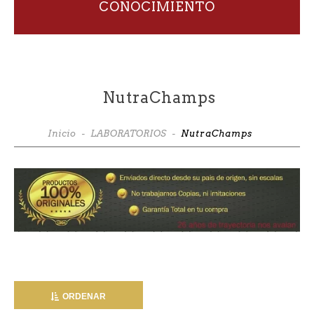
CONOCIMIENTO
NutraChamps
Inicio
-
LABORATORIOS
-
NutraChamps
ORDENAR