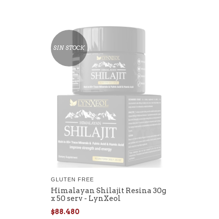
SIN STOCK
GLUTEN FREE
Himalayan Shilajit Resina 30g
x 50 serv - LynXeol
$88.480