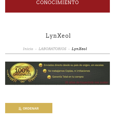
CONOCIMIENTO
LynXeol
Inicio
-
LABORATORIOS
-
LynXeol
ORDENAR